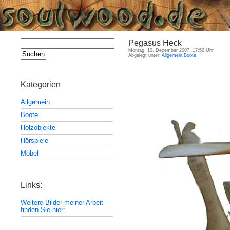
Suchen
Pegasus Heck
nach:
Montag, 10. Dezember 2007, 17:50 Uhr
Abgelegt unter:
Allgemein
,
Boote
Kategorien
Allgemein
Boote
Holzobjekte
Hörspiele
Möbel
Links:
Weitere Bilder meiner Arbeit
finden Sie hier: